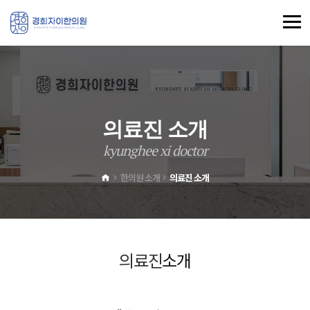
의
료
진
소
개
k
y
u
n
g
h
e
e
x
i
d
o
c
t
o
r
한의원 소개
의료진 소개
의료진
소개