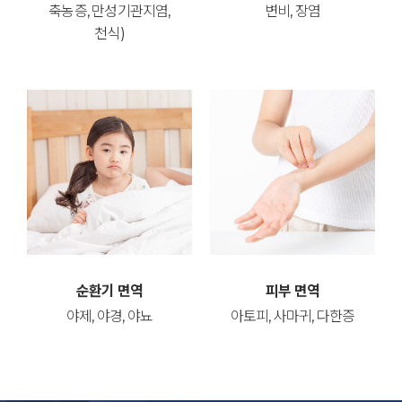
축농증, 만성기관지염,
변비, 장염
천식)
순환기 면역
피부 면역
야제, 야경, 야뇨
아토피, 사마귀, 다한증