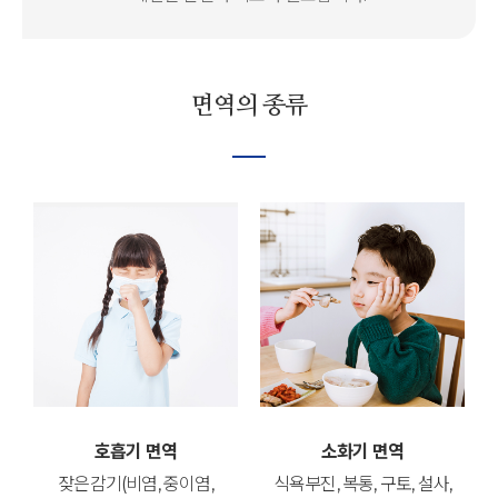
면역의 종류
호흡기 면역
소화기 면역
잦은감기(비염, 중이염,
식욕부진, 복통, 구토, 설사,