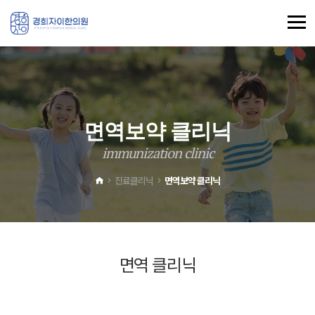
면
역
보
약
클
리
닉
i
m
m
u
n
i
z
a
t
i
o
n
c
l
i
n
i
c
진료클리닉
면역보약 클리닉
면역 클리닉