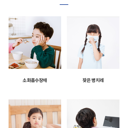
소화흡수장애
잦은 병치레