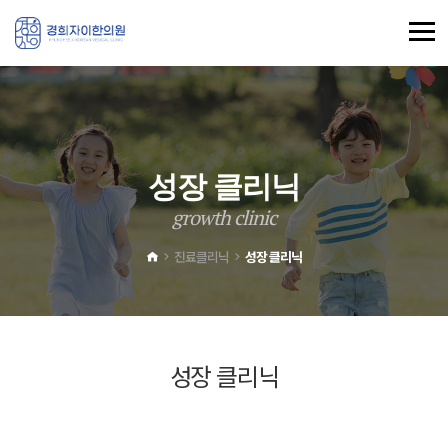
성
장
클
리
닉
g
r
o
w
t
h
c
l
i
n
i
c
진료클리닉
성장 클리닉
성장 클리닉