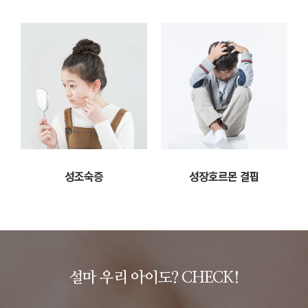
성조숙증
성장호르몬 결핍
설마 우리 아이도? CHECK!